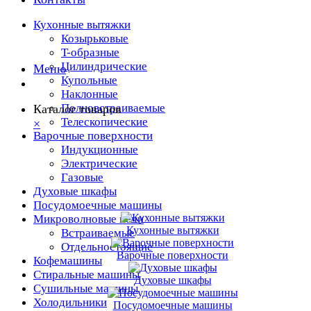
Кухонные вытяжки
Козырьковые
T-образные
Цилиндрические
Меню
Купольные
Наклонные
Полновстраиваемые
Каталог товаров
Телескопические
×
Варочные поверхности
Индукционные
Электрические
Газовые
Духовые шкафы
Посудомоечные машины
Микроволновые печи
Кухонные вытяжки
Встраиваемые
Отдельностоящие
Варочные поверхности
Кофемашины
Стиральные машины
Духовые шкафы
Сушильные машины
Холодильники
Посудомоечные машины