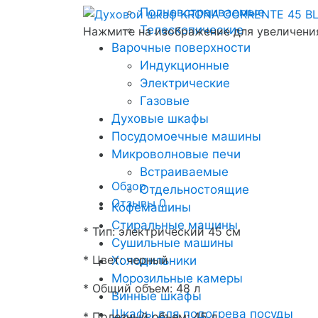
Полновстраиваемые
Телескопические
Нажмите на изображение для увеличени
Варочные поверхности
Индукционные
Электрические
Газовые
Духовые шкафы
Посудомоечные машины
Микроволновые печи
Встраиваемые
Обзор
Отдельностоящие
Отзывы
0
Кофемашины
Стиральные машины
* Тип: электрический 45 см
Сушильные машины
* Цвет: черный
Холодильники
Морозильные камеры
* Общий объем: 48 л
Винные шкафы
Шкафы для подогрева посуды
* Полезный объем: 45 л