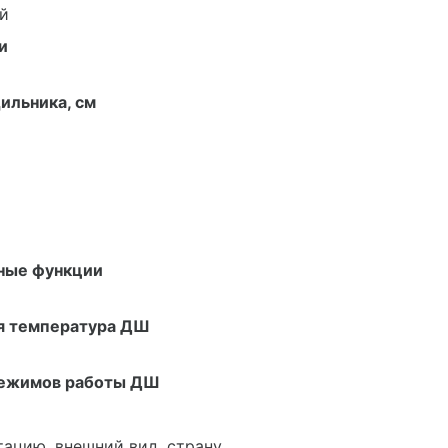
й
и
ильника, см
ные функции
я температура ДШ
режимов работы ДШ
ацию, внешний вид, страну