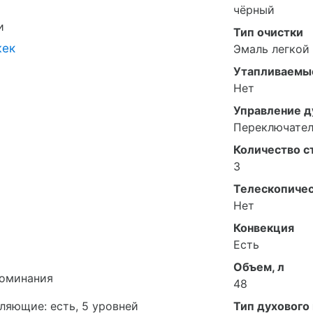
чёрный
и
Тип очистки
жек
Эмаль легкой
Утапливаемы
Нет
Управление 
Переключате
Количество с
3
Телескопиче
Нет
Конвекция
Есть
Объем, л
поминания
48
ляющие: есть, 5 уровней
Тип духового