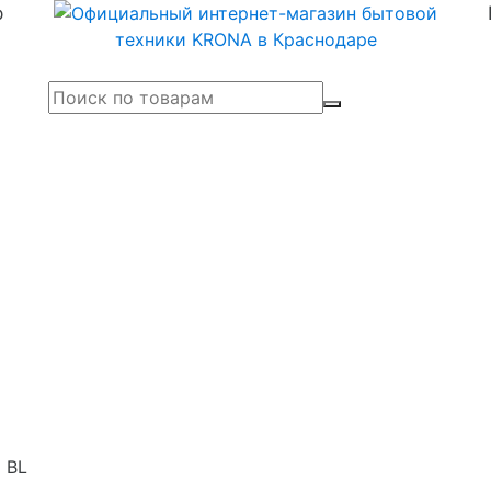
р
 BL