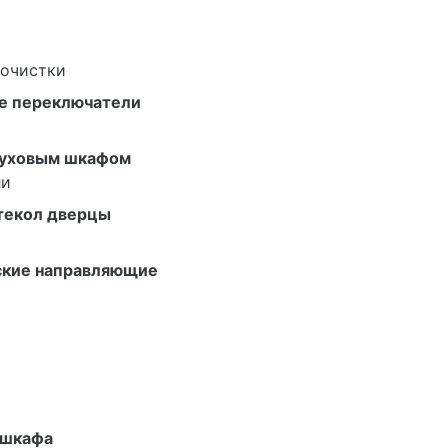
 очистки
е переключатели
духовым шкафом
ли
текол дверцы
ские направляющие
 шкафа