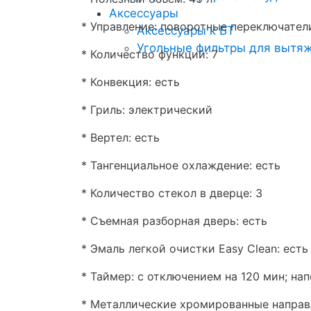
Аксессуары
* Управление: поворотные переключател
Аксессуары к БТ
Угольные фильтры для вытя
* Количество функций: 7
* Конвекция: есть
* Гриль: электрический
* Вертел: есть
* Тангенциальное охлаждение: есть
* Количество стекол в дверце: 3
* Съемная разборная дверь: есть
* Эмаль легкой очистки Easy Clean: есть
* Таймер: с отключением на 120 мин; на
* Металлические хромированные направ