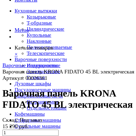
Кухонные вытяжки
Козырьковые
T-образные
Цилиндрические
Меню
Купольные
Наклонные
Полновстраиваемые
Каталог товаров
Телескопические
×
Варочные поверхности
Варочные поверхности
Индукционные
Варочная панель KRONA FIDATO 45 BL электрическая
Электрические
Газовые
Артикул:
00026361
Духовые шкафы
Посудомоечные машины
Варочная панель KRONA
Микроволновые печи
Встраиваемые
FIDATO 45 BL электрическая
Отдельностоящие
Кофемашины
Склад:
Под заказ
Стиральные машины
15 290 руб.
Сушильные машины
Холодильники